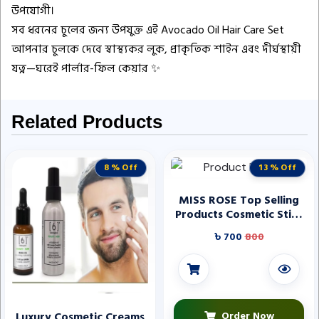
উপযোগী।
সব ধরনের চুলের জন্য উপযুক্ত এই Avocado Oil Hair Care Set
আপনার চুলকে দেবে স্বাস্থ্যকর লুক, প্রাকৃতিক শাইন এবং দীর্ঘস্থায়ী
যত্ন—ঘরেই পার্লার-ফিল কেয়ার ✨
Related Products
8 % Off
13 % Off
MISS ROSE Top Selling
Products Cosmetic Stick
Makeup Liquid Natural
৳ 700
800
Primer Cover Makeup
Liquid Foundation 5ml
Luxury Cosmetic Creams
Order Now