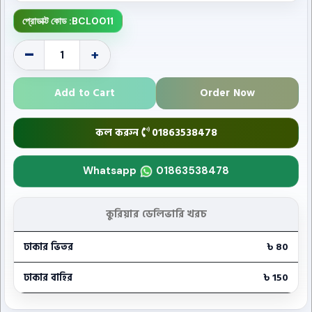
প্রোডাক্ট কোড :
BCL0011
-
+
Add to Cart
Order Now
কল করুন
01863538478
Whatsapp
01863538478
কুরিয়ার ডেলিভারি খরচ
ঢাকার ভিতর
৳ 80
ঢাকার বাহির
৳ 150