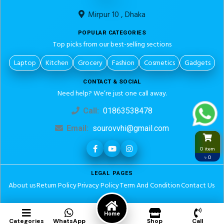
Mirpur 10 , Dhaka
POPULAR CATEGORIES
Top picks from our best-selling sections
Laptop
Kitchen
Grocery
Fashion
Cosmetics
Gadgets
CONTACT & SOCIAL
Need help? We’re just one call away.
Call:
01863538478
Email:
sourovvhi@gmail.com
0 item
৳ 0
LEGAL PAGES
About us
Return Policy
Privacy Policy
Term And Condition
Contact Us
© 2026. All rights reserved.
Design & Development by Royelwellness
Home
Categories
WhatsApp
Shop
Call