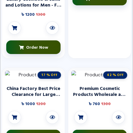
and Lotions for Men - Full
Line of Organic Products
৳ 1200
1300
- Vegan - Made in Italy
Order Now
17 % Off
42 % Off
China Factory Best Price
Premium Cosmetic
Clearance for Large
Products Wholesale and
Inventory Blush Top-
Customization - Luxury
৳ 1000
1200
৳ 760
1300
Selling Cosmetic Product
Lipstick Cosmetics
Supplier - Makeup
Products Wholesale