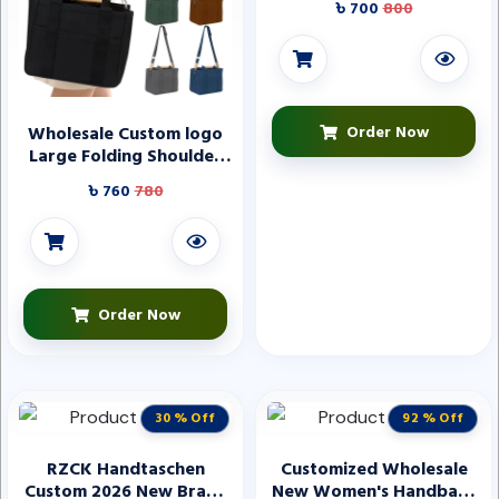
৳ 700
800
Skincare Waterproof
Travel Outdoor Toiletry
Bag Makeup Bags
Wholesale Custom logo
Order Now
Large Folding Shoulder
Cotton Canvas Shopping
৳ 760
780
Tote Bag for Travel
Order Now
30 % Off
92 % Off
RZCK Handtaschen
Customized Wholesale
Custom 2026 New Brand
New Women's Handbags