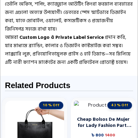
ডেইলি অফিস, শপিং, ক্যাজুয়াল আউটিং কিংবা ফরমাল ব্যবহারের
জন্য এগুলো অত্যন্ত উপযোগী। ভেতরের স্পেস স্মার্টভাবে ডিজাইন
করা, যাতে মোবাইল, ওয়ালেট, কসমেটিকস ও প্রয়োজনীয়
জিনিসপত্র সহজে রাখা যায়।
আমরা
Custom Logo ও Private Label Service
প্রদান করি,
যার মাধ্যমে ব্র্যান্ডিং, কালার ও ডিজাইন কাস্টমাইজ করা সম্ভব।
লাক্সারি লুক, প্রতিযোগিতামূলক প্রাইস ও হাই ডিমান্ড—সব মিলিয়ে
এটি নারী ফ্যাশন মার্কেটের জন্য একটি প্রফিটেবল প্রোডাক্ট চয়েস।
Related Products
10 % Off
43 % Off
Cheap Bolsos De Mujer
for Lady Fashion Party
Tote Bags High Quality
৳ 800
1400
Women Purse Wallets for